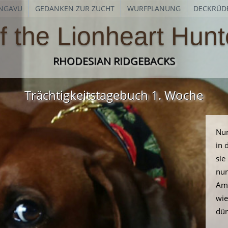
NGAVU
GEDANKEN ZUR ZUCHT
WURFPLANUNG
DECKRÜD
f the Lionheart Hunt
RHODESIAN RIDGEBACKS
Trächtigkeitstagebuch 1. Woche
Nun
in 
sie
nun
Am 
wie
dür