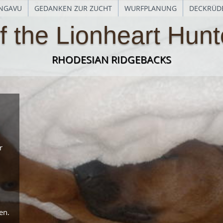
NGAVU
GEDANKEN ZUR ZUCHT
WURFPLANUNG
DECKRÜD
f the Lionheart Hunt
RHODESIAN RIDGEBACKS
r
en.